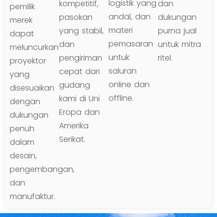
logistik yang
kompetitif,
dan
pemilik
andal, dan
pasokan
dukungan
merek
materi
yang stabil,
purna jual
dapat
pemasaran
dan
untuk mitra
meluncurkan
untuk
pengiriman
ritel.
proyektor
saluran
cepat dari
yang
online dan
gudang
disesuaikan
offline.
kami di Uni
dengan
Eropa dan
dukungan
Amerika
penuh
Serikat.
dalam
desain,
pengembangan,
dan
manufaktur.