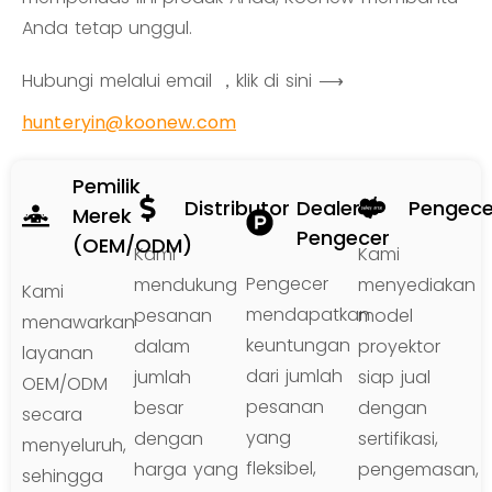
Anda tetap unggul.
Hubungi melalui email ，klik di sini ⟶
hunteryin@koonew.com
Pemilik
Distributor
Dealer /
Pengece
Merek
Pengecer
(OEM/ODM)
Kami
Kami
Pengecer
mendukung
menyediakan
Kami
mendapatkan
pesanan
model
menawarkan
keuntungan
dalam
proyektor
layanan
dari jumlah
jumlah
siap jual
OEM/ODM
pesanan
besar
dengan
secara
yang
dengan
sertifikasi,
menyeluruh,
fleksibel,
harga yang
pengemasan,
sehingga