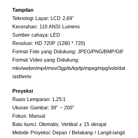
Tampilan
Teknologi Layar: LCD 2,69"
Kecerahan: 110 ANSI Lumens
Sumber cahaya: LED
Resolusi: HD 720P (1280 * 720)
Format Foto yang Didukung: JPEG/PNG/BMP/GIF
Format Video yang Didukung:
mkv/webm/mp4/mov/3gp/ts/trp/tp/mpeg/mpg/vob/dat
/asf/wmv
Proyeksi
Rasio Lemparan: 1,25:1
Ukuran Gambar: 39″ ~ 200″
Fokus: Manual
Batu kunci: Otomatis, Vertikal ± 15 derajat
Metode Proyeksi: Depan / Belakang / Langit-langit