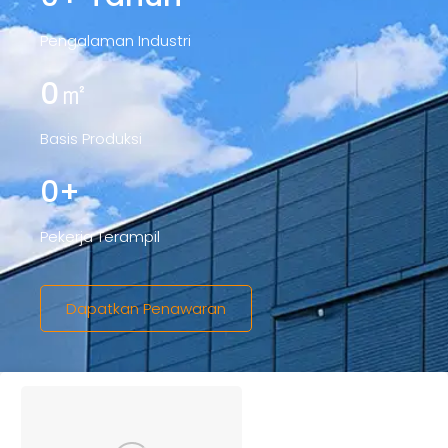
Pengalaman Industri
0
㎡
Basis Produksi
0
+
Pekerja Terampil
Dapatkan Penawaran